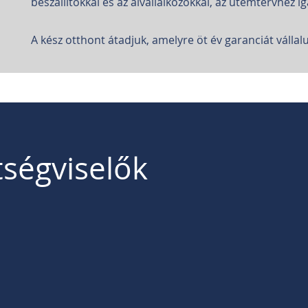
beszállítókkal és az alvállalkozókkal, az ütemtervhez i
A kész otthont átadjuk, amelyre öt év garanciát vállal
tségviselők