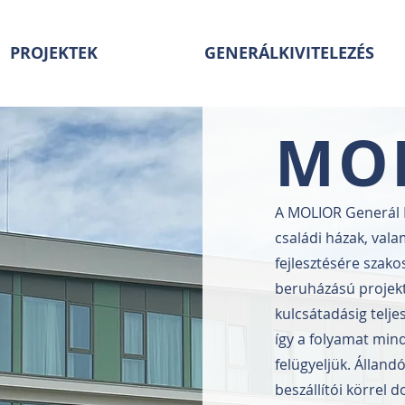
PROJEKTEK
GENERÁLKIVITELEZÉS
MO
A MOLIOR Generál K
családi házak, vala
fejlesztésére szako
beruházású projektj
kulcsátadásig telj
így a folyamat mind
felügyeljük. Állan
beszállítói körrel 