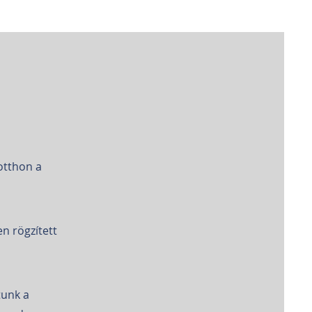
otthon a
en rögzített
tunk a