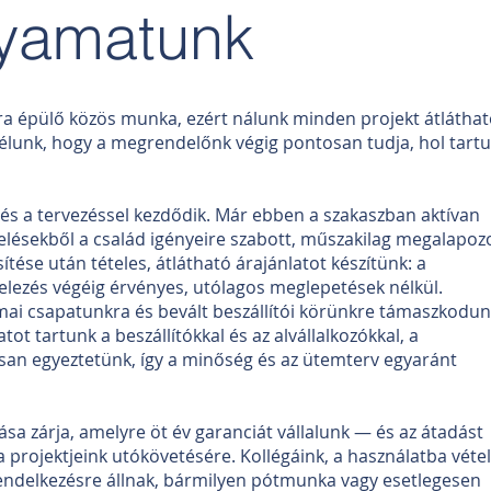
yamatunk
a épülő közös munka, ezért nálunk minden projekt átláthat
 Célunk, hogy a megrendelőnk végig pontosan tudja, hol tart
és a tervezéssel kezdődik. Már ebben a szakaszban aktívan
lésekből a család igényeire szabott, műszakilag megalapoz
ítése után tételes, átlátható árajánlatot készítünk: a
telezés végéig érvényes, utólagos meglepetések nélkül.
kmai csapatunkra és bevált beszállítói körünkre támaszkodun
ot tartunk a beszállítókkal és az alvállalkozókkal, a
an egyeztetünk, így a minőség és az ütemterv egyaránt
sa zárja, amelyre öt év garanciát vállalunk — és az átadást
a projektjeink utókövetésére. Kollégáink, a használatba vétel
endelkezésre állnak, bármilyen pótmunka vagy esetlegesen