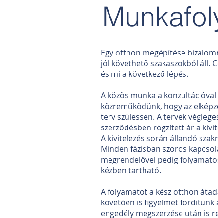
Munkafol
Egy otthon megépítése bizalomr
jól követhető szakaszokból áll.
és mi a következő lépés.
A közös munka a konzultációval 
közreműködünk, hogy az elképze
terv szülessen. A tervek végleges
szerződésben rögzített ár a kivi
A kivitelezés során állandó sza
Minden fázisban szoros kapcsolat
megrendelővel pedig folyamatos
kézben tartható.
A folyamatot a kész otthon átadá
követően is figyelmet fordítunk 
engedély megszerzése után is r