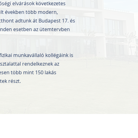
őségi elvárások következetes
últ években több modern,
thont adtunk át Budapest 17. és
minden esetben az ütemtervben
fizikai munkavállaló kollégáink is
sztalattal rendelkeznek az
esen több mint 150 lakás
ek részt.