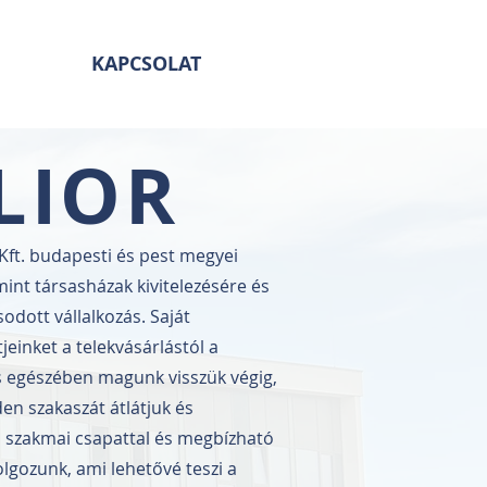
KAPCSOLAT
LIOR
ft. budapesti és pest megyei
mint társasházak kivitelezésére és
sodott vállalkozás. Saját
einket a telekvásárlástól a
es egészében magunk visszük végig,
en szakaszát átlátjuk és
dó szakmai csapattal és megbízható
dolgozunk, ami lehetővé teszi a